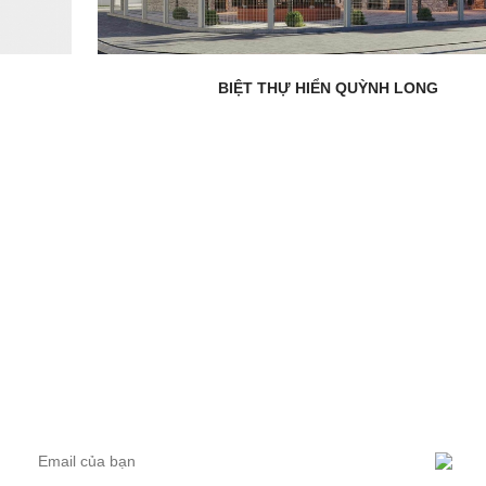
BIỆT THỰ HIỂN QUỲNH LONG
Trụ sở: 66 Nguyễn Bỉnh Khiêm, An Hải Tây, Sơn Trà, Đà Nẵng
Văn phòng: 26 Khuê Bắc 1, phường Khuê Mỹ, quận Ngũ Hành
Sơn, Đà Nẵng
Email: info@vietphubinh.vn
NHẬN ƯU ĐÃI TỪ VIỆT PHÚ BÌNH